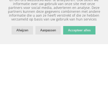
informatie over uw gebruik van onze site met onze
partners voor social media, adverteren en analyse. Deze
partners kunnen deze gegevens combineren met andere
informatie die u aan ze heeft verstrekt of die ze hebben
verzameld op basis van uw gebruik van hun services
Afwijzen
Aanpassen
Accepteer alles
Rolluiken
Friesland
Het is belangrijk dat u zonwering met
zorg uitkiest. U koopt dit immers als
het even kan voor een langere periode.