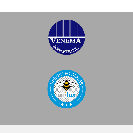
Venema Zonwering BV