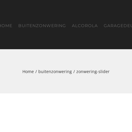
HOME
BUITENZONWERING
ALCOROLA
GARAGEDE
Home
buitenzonwering
zonwering-slider