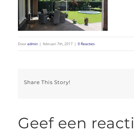
Door
admin
|
februari 7th, 2017
|
0 Reacties
Share This Story!
Geef een react