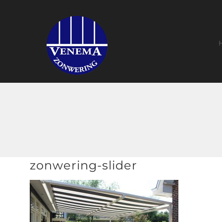
Ga
naar
inhoud
zonwering-slider